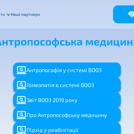
кти
Наші партнери
Антропософська медицин
Антропософія у системі ВООЗ
Гомеопатія в системі ВООЗ
Звіт ВООЗ 2019 року
Про Антропософську медицину
Підхід у реабілітації