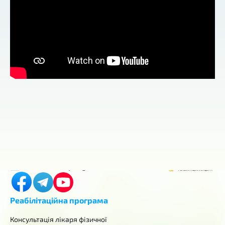
Контакти
м. Київ, Горіхуватський шлях, 4
+380 (98) 419-03-43
center.aurum.kyiv@gmail.com
Реабілітаційна програма
Консультація лікаря фізичної