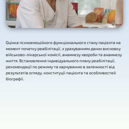
Оцінка психоемоційного функціонального стану пацієнта на
момент початку реабілітації, з урахуванням даних висновку
військово-лікарської комісії, анамнезу хвороби та анамнезу
життя. Встановлення індивідуального плану реабілітації,
рекомендації по режиму та харчуванню в залежності від
результатів огляду, конституції пацієнта та особливостей
біографії.
Контакти
м. Київ, Горіхуватський шлях, 4
+380 (98) 419-03-43