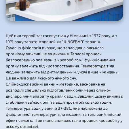
Цей вид терапії застосовується у Німеччині з 1937 року, а з
1971 року запатентований як ”JUNGEBAD” терапія.
Сучасна фізіологія вказує, що тепло для людського
організму важливіше за дихання. Теплові процеси
безпосередньо пов’язані з кровообігом і функціонування
органу залежить від кровопостачання. Температура тіла
людини залежить від ритму день-ніч, уночі вище ніж удень.
Це важливо для якісного нічного сну.
Олійно-дисперсійні ванни – методика, заснована на
розподілі спеціально підготовлених олій через олійно-
дисперсійний апарат у краплях води. Завдяки цьому виникає
стабільний зв’язок олії та води протягом кількох годин.
Температура води у ванній 37-38C, яка наближена до
фізіологічної температури тіла людини, та тепловий якісний
ефект самої олії активно впливають на процеси кровообігу у
всьому організмі.