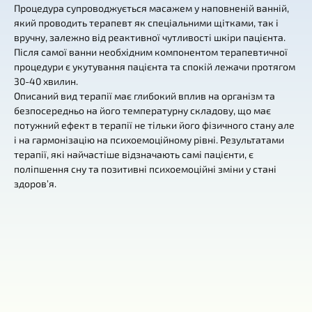
Процедура супроводжується масажем у наповненій ванній,
який проводить терапевт як спеціальними щітками, так і
вручну, залежно від реактивної чутливості шкіри пацієнта.
Після самої ванни необхідним компонентом терапевтичної
процедури є укутування пацієнта та спокій лежачи протягом
30-40 хвилин.
Описаний вид терапії має глибокий вплив на організм та
безпосередньо на його температурну складову, що має
потужний ефект в терапії не тільки його фізичного стану але
і на гармонізацію на психоемоційному рівні. Результатами
терапії, які найчастіше відзначають самі пацієнти, є
поліпшення сну та позитивні психоемоційні зміни у стані
здоров’я.
Контакти
м. Київ, Горіхуватський шлях, 4
+380 (98) 419-03-43